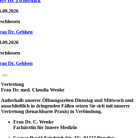
err Dr. Zschornack
5.09.2026
eschlossen
rau Dr. Gehlsen
8.09.2026
eschlossen
rau Dr. Gehlsen
Vertretung
Frau Dr. med. Claudia Wenke
Außerhalb unserer Öffnungszeiten Dienstag und Mittwoch und
ausschließlich in dringenden Fällen setzen Sie sich mit unserer
Vertretung (benachbarte Praxis) in Verbindung.
Frau Dr. C. Wenke
Fachärztin für Innere Medizin
Caspar-David-Friedrich-Str. 37c, 01217 Dresden