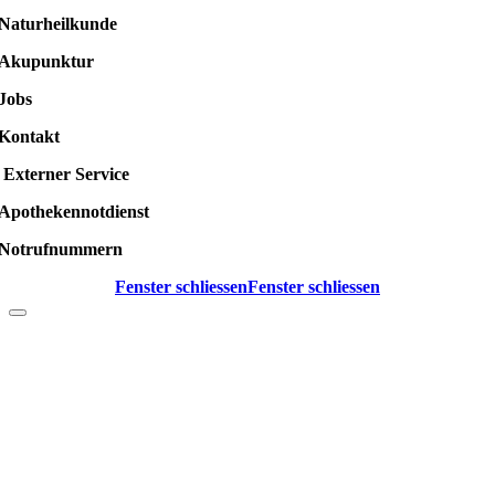
Naturheilkunde
Akupunktur
Jobs
Kontakt
Externer Service
Apothekennotdienst
Notrufnummern
Fenster schliessen
Fenster schliessen