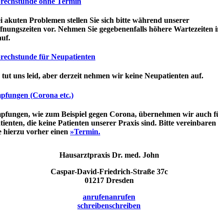
rechstunde ohne Termin
i akuten Problemen stellen Sie sich bitte während unserer
fnungszeiten vor. Nehmen Sie gegebenenfalls höhere Wartezeiten i
uf.
rechstunde für Neupatienten
 tut uns leid, aber derzeit nehmen wir keine Neupatienten auf.
pfungen (Corona etc.)
pfungen, wie zum Beispiel gegen Corona, übernehmen wir auch f
tienten, die keine Patienten unserer Praxis sind. Bitte vereinbaren
e hierzu vorher einen
»Termin.
Hausarztpraxis Dr. med. John
Caspar-David-Friedrich-Straße 37c
01217 Dresden
anrufen
anrufen
schreiben
schreiben