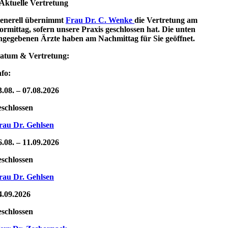
Aktuelle Vertretung
enerell übernimmt
Frau Dr. C. Wenke
die Vertretung am
ormittag,
sofern unsere Praxis geschlossen hat. Die unten
ngegebenen Ärzte haben am
Nachmittag
für Sie geöffnet.
atum & Vertretung:
nfo:
3.08. – 07.08.2026
eschlossen
rau Dr. Gehlsen
6.08. – 11.09.2026
eschlossen
rau Dr. Gehlsen
4.09.2026
eschlossen