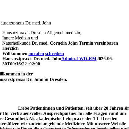
Zum
Inhalt
springen
ausarztpraxis Dr. med. John
Hausarztpraxis Dresden
Allgemeinmedizin,
Innere Medizin und
Naturheilkunde
Dr. med. Cornelia John
Termin vereinbaren
Herzlich
Willkommen
anrufen
schreiben
Hausarztpraxis Dr. med. John
Admin-LWD-RM
2026-06-
30T09:16:22+02:00
llkommen in der
usarztpraxis Dr. John in Dresden.
Liebe Patientinnen und Patienten, seit über 20 Jahren si
r Ihr vertrauensvoller Ansprechpartner für alle Fragen rund um
re Gesundheit. Als akademische Lehrpraxis der TU Dresden
terstützen wir zudem angehende Mediziner. Mit unserer Website
chten wir Ihnen die relevantesten Informationen bereitstellen und