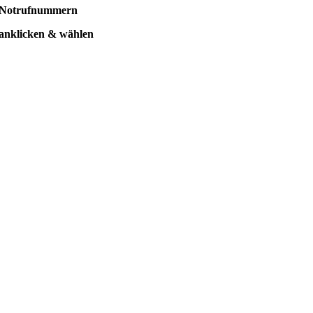
Notrufnummern
anklicken & wählen